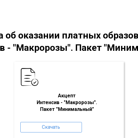
та
об оказании платных образо
в - "Макророзы". Пакет "Мини
Акцепт
Интенсив - "Макророзы".
Пакет
"Минимальный"
Скачать