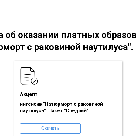
 об оказании платных образо
рморт с раковиной наутилуса"
.
Акцепт
интенсив "Натюрморт с раковиной
наутилуса"
. Пакет
"Средний
"
Скачать