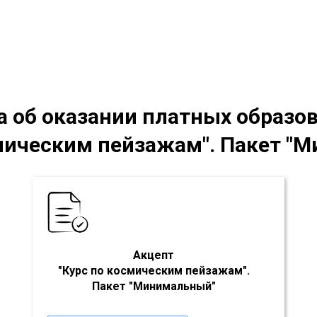
та
об оказании платных образо
смическим пейзажам"
. Пакет "
Акцепт
"Курс по космическим пейзажам"
.
Пакет
"Минимальный"