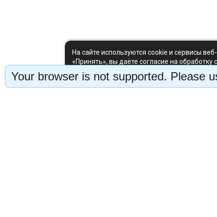
На сайте используются cookie и сервисы веб
«Принять», вы даёте согласие на обработку 
можете отклонить — сайт продолжит работу 
Your browser is not supported. Please us
Наши услуги
Поле
Вопрос
Мини-мастер-классы
Отзывы
Серии мастер-классов
Полезн
Подписка