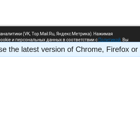
-аналитики (VK, Top.Mail.Ru, Яндекс.Метрика). Нажимая
cookie и персональных данных в соответствии с
Политикой
. Вы
без аналитики.
e the latest version of Chrome, Firefox or 
зное
Контакты
ы новичков
+7 812 333 88 38
 о курсах
olga@bazanova.art
ые статьи
ИП Гутовская Татьяна Викт