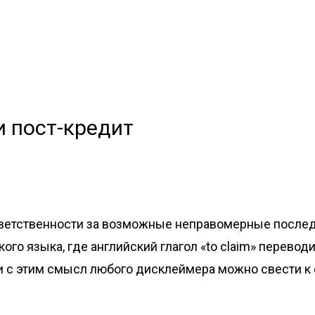
и пост-кредит
тветственности за возможные неправомерные последс
ого языка, где английский глагол «to claim» перевод
язи с этим смысл любого дисклеймера можно свести 