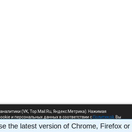
-аналитики (VK, Top.Mail.Ru, Яндекс.Метрика). Нажимая
cookie и персональных данных в соответствии с
Политикой
. Вы
без аналитики.
e the latest version of Chrome, Firefox or 