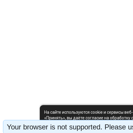
На сайте используются cookie и сервисы веб
«Принять», вы даёте согласие на обработку 
можете отклонить — сайт продолжит работу 
Your browser is not supported. Please us