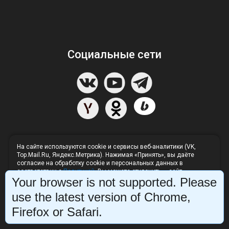
Социальные сети
На сайте используются cookie и сервисы веб-аналитики (VK,
Top.Mail.Ru, Яндекс.Метрика). Нажимая «Принять», вы даёте
согласие на обработку cookie и персональных данных в
соответствии с
Политикой
. Вы можете отклонить — сайт
Your browser is not supported. Please
продолжит работу без аналитики.
Напишите нам в Телеграм
Отклонить
Принять
use the latest version of Chrome,
Firefox or Safari.