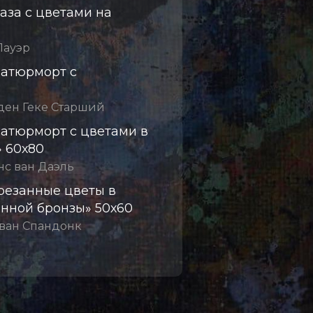
аза с цветами на
Лауэр
атюрморт с
0
ден Геке Старший
атюрморт с цветами в
» 60х80
нс ван Даэль
резанные цветы в
енной бронзы
» 50х60
 ван Спандонк