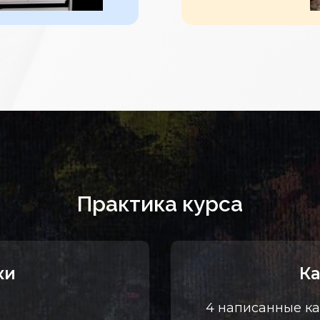
Практика курса
ки
К
4 написанные ка