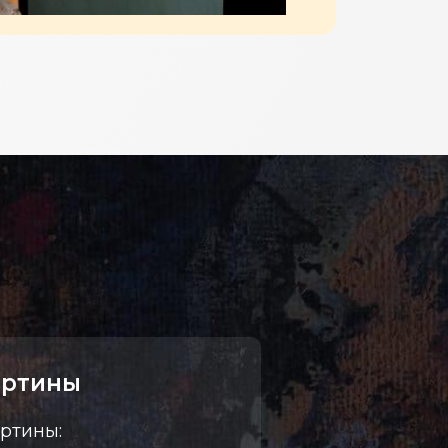
артины
ртины: