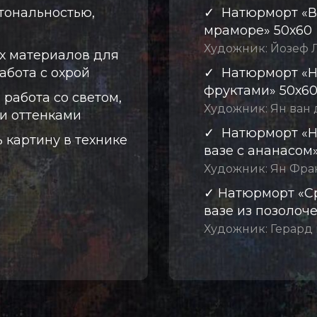
 тональностью,
✓ Натюрморт «
В
мраморе
» 5
0х60
Художник:
Йозеф 
х материалов для
абота с охрой
✓
Натюрморт
«
Н
фруктами
» 50х6
 работа со светом,
Художник:
Ян ван 
и оттенками
✓
Натюрморт
«
Н
 картину в технике
вазе с ананасом
Художник:
Ян Фра
✓
Натюрморт
«
С
вазе из позолоч
Художник:
Герард