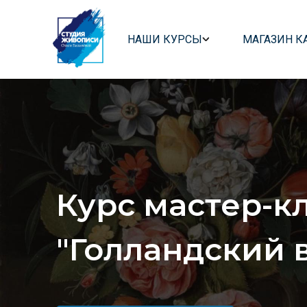
НАШИ КУРСЫ
МАГАЗИН К
Главная страница
/
Серии масте-классов
/
Курс 
Курс мастер-к
"
Голландский 