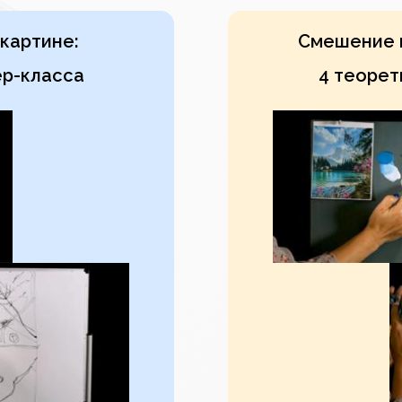
картине:
Смешение к
ер-класса
4 теорет