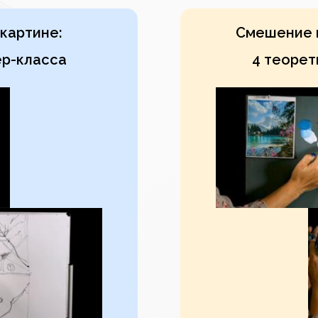
картине:
Смешение к
ер-класса
4 теорет