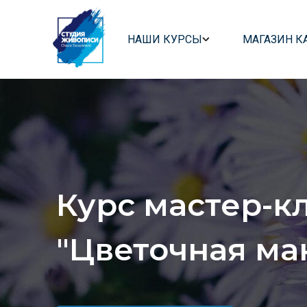
НАШИ КУРСЫ
МАГАЗИН К
Главная страница
/
Серии мастер-классов
/
Курс
Курс мастер-к
"
Цветочная ма