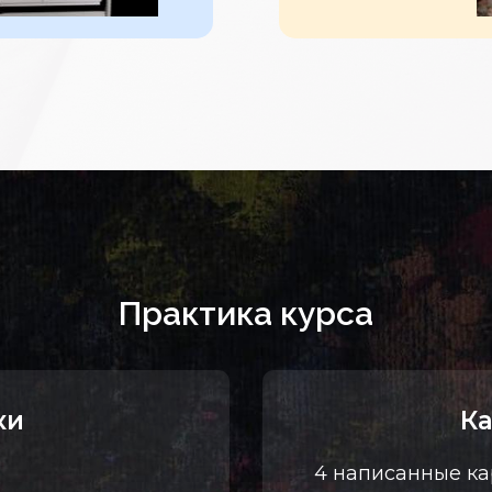
Практика курса
ки
К
4 написанные ка