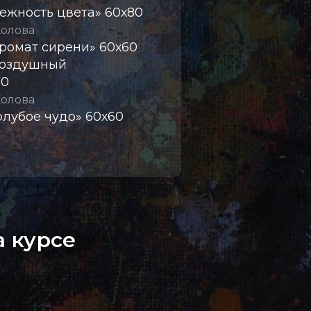
жность цвета» 60х80
Колова
ромат сирени» 60х60
Воздушный
70
Колова
лубое чудо» 60х60
 курсе