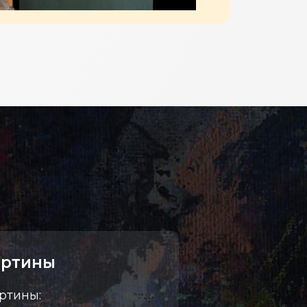
артины
ртины: