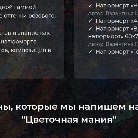
✓ Натюрморт «Не
дной гаммой
Автор: Валентина 
 оттенки розового,
✓ Натюрморт «А
✓ Натюрморт «
тов и знание как
натюрморт» 60х
 натюрморте
Автор: Валентина 
ов, композиция в
✓ Натюрморт «Го
ны, которые мы напишем на
"Цветочная мания"