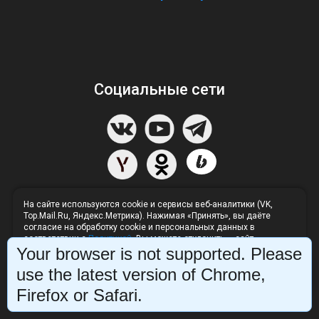
Социальные сети
На сайте используются cookie и сервисы веб-аналитики (VK,
Top.Mail.Ru, Яндекс.Метрика). Нажимая «Принять», вы даёте
согласие на обработку cookie и персональных данных в
соответствии с
Политикой
. Вы можете отклонить — сайт
Your browser is not supported. Please
продолжит работу без аналитики.
Отклонить
Принять
use the latest version of Chrome,
Напишите нам в Телеграм
Firefox or Safari.