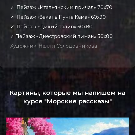
✓ Пейзаж «
Итальянский причал
» 7
0х70
✓
Пейзаж
«
Закат в Пунта Кама
» 60х90
✓
Пейзаж
«
Дикий залив
» 50х80
✓
Пейзаж
«
Днестровский лиман
» 50х80
Художник: Нелли Солодовникова
Картины, которые мы напишем на
курсе "Морские рассказы"