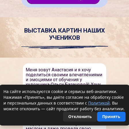
ВЫСТАВКА КАРТИН НАШИХ
УЧЕНИКОВ
Меня зовут Анастасия и я хочу
поделиться своими впечатлениями
и эмоциями от обучения у
художника Ольги Базановой! Хочу
выразить слова благодарности
На сайте используются cookie и сервисы веб-аналитики.
Ольге и её творческой группе за их
Нажимая «Принять», вы даёте согласие на обработку cookie
потрясающие проекты! Это не
и персональных данных в соответствии с
Политикой
. Вы
просто мастер-классы, а
можете отклонить — сайт продолжит работу без аналитики.
полноценное обучение, которое
открывает двери в мир творчества
Отклонить
Принять
и вдохновения. Благодаря вашей
поддержке я написала работы
маслом и даже провела свою