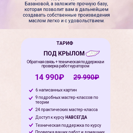
Базановой, а заложите прочную базу,
которая позволит вам в дальнейшем
создавать собственные произведения
маслом легко и с удовольствием.
ТАРИФ
ПОД КРЫЛОМ
Обратная связь + техническая поддержка и
проверка работ куратором
14 990₽
29 990₽
6 написанных картин
9 подробных мастер-классов по
теории
24 практических мастер-класса
Доступ к курсу
НАВСЕГДА
Техническая поддержка по курсу
Проверка ваших работ и домашних