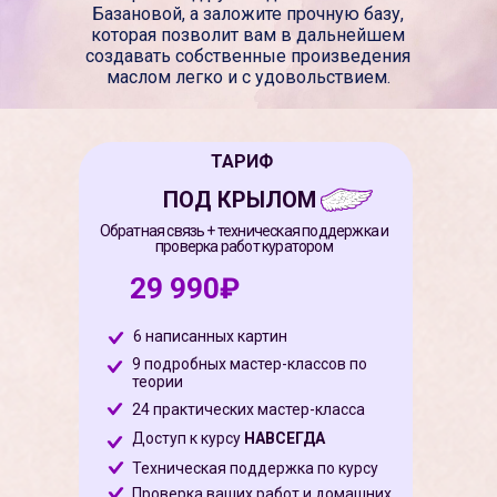
Базановой, а заложите прочную базу,
которая позволит вам в дальнейшем
создавать собственные произведения
маслом легко и с удовольствием.
ТАРИФ
ПОД КРЫЛОМ
Обратная связь + техническая поддержка и
проверка работ куратором
29 990₽
6 написанных картин
9 подробных мастер-классов по
теории
24 практических мастер-класса
Доступ к курсу
НАВСЕГДА
Техническая поддержка по курсу
Проверка ваших работ и домашних