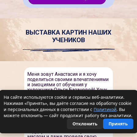
ВЫСТАВКА КАРТИН НАШИХ
УЧЕНИКОВ
Меня зовут Анастасия и я хочу
поделиться своими впечатлениями
и эмоциями от обучения у
художника Ольги Базановой! Хочу
выразить слова благодарности
На сайте используются cookie и сервисы веб-аналитики.
Ольге и её творческой группе за их
Нажимая «Принять», вы даёте согласие на обработку cookie
потрясающие проекты! Это не
и персональных данных в соответствии с
Политикой
. Вы
просто мастер-классы, а
можете отклонить — сайт продолжит работу без аналитики.
полноценное обучение, которое
открывает двери в мир творчества
Отклонить
Принять
и вдохновения. Благодаря вашей
поддержке я написала работы
маслом и даже провела свою