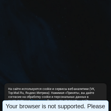
На сайте используются cookie и сервисы веб-аналитики (VK,
Top.Mail.Ru, Яндекс.Метрика). Нажимая «Принять», вы даёте
согласие на обработку cookie и персональных данных в
соответствии с
Политикой
. Вы можете отклонить — сайт
Your browser is not supported. Please
продолжит работу без аналитики.