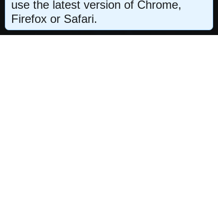
Отклонить
Принять
use the latest version of Chrome,
Firefox or Safari.
Наши услуги
Мини-мастер-классы
Серии мастер-классов
Подписка
Магазин картин
Полезное
Вопросы новичков