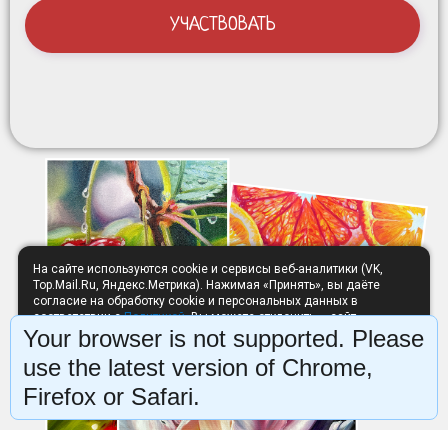
УЧАСТВОВАТЬ
На сайте используются cookie и сервисы веб-аналитики (VK,
Top.Mail.Ru, Яндекс.Метрика). Нажимая «Принять», вы даёте
согласие на обработку cookie и персональных данных в
соответствии с
Политикой
. Вы можете отклонить — сайт
Your browser is not supported. Please
продолжит работу без аналитики.
Отклонить
Принять
use the latest version of Chrome,
Firefox or Safari.