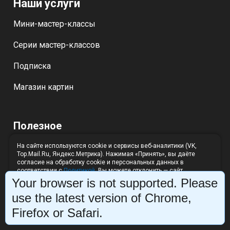
Наши услуги
Мини-мастер-классы
Серии мастер-классов
Подписка
Магазин картин
Полезное
Вопросы новичков
На сайте используются cookie и сервисы веб-аналитики (VK,
Top.Mail.Ru, Яндекс.Метрика). Нажимая «Принять», вы даёте
согласие на обработку cookie и персональных данных в
Отзывы о курсах
соответствии с
Политикой
. Вы можете отклонить — сайт
продолжит работу без аналитики.
Your browser is not supported. Please
Полезные статьи
Отклонить
Принять
use the latest version of Chrome,
Награды Ольги Базановой
Firefox or Safari.