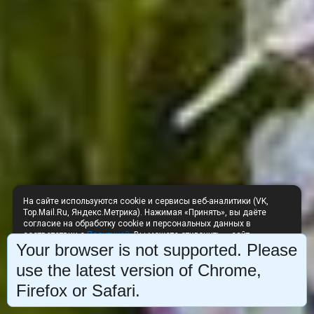
На сайте используются cookie и сервисы веб-аналитики (VK,
Top.Mail.Ru, Яндекс.Метрика). Нажимая «Принять», вы даёте
согласие на обработку cookie и персональных данных в
соответствии с
Политикой
. Вы можете отклонить — сайт
Your browser is not supported. Please
продолжит работу без аналитики.
Отклонить
Принять
use the latest version of Chrome,
Firefox or Safari.