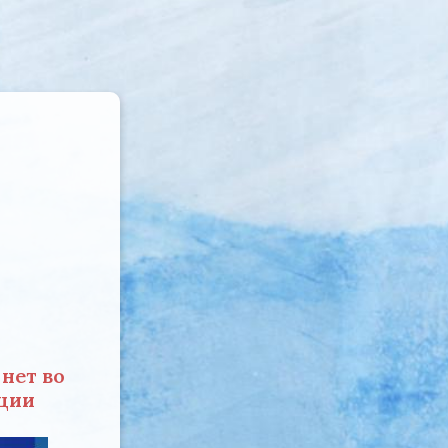
нет во
кции