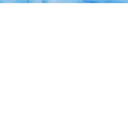
Социальные сети
оровна
л.