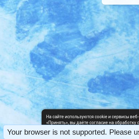
На сайте используются cookie и сервисы веб
«Принять», вы даёте согласие на обработку 
можете отклонить — сайт продолжит работу 
Your browser is not supported. Please us