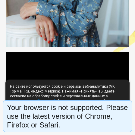
На сайте используются cookie и сервисы веб-аналитики (VK,
Top.Mail.Ru, Яндекс.Метрика). Нажимая «Принять», вы даёте
согласие на обработку cookie и персональных данных в
соответствии с
Политикой
. Вы можете отклонить — сайт
Your browser is not supported. Please
продолжит работу без аналитики.
Отклонить
Принять
use the latest version of Chrome,
Firefox or Safari.