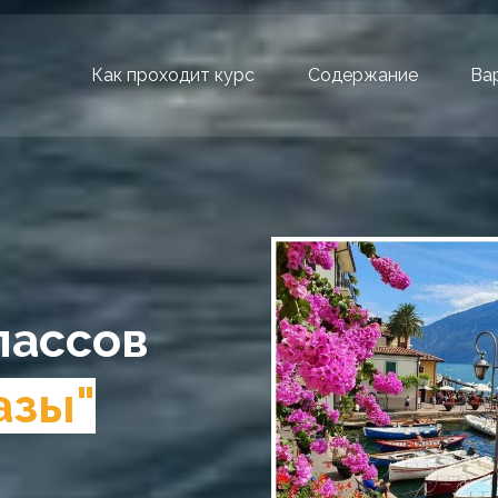
Как проходит курс
Содержание
Ва
лассов
азы"