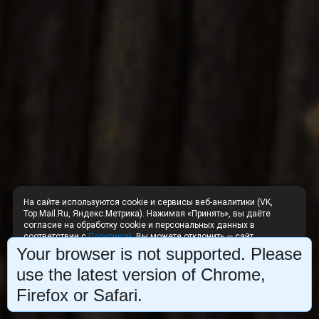
На сайте используются cookie и сервисы веб-аналитики (VK,
Top.Mail.Ru, Яндекс.Метрика). Нажимая «Принять», вы даёте
согласие на обработку cookie и персональных данных в
соответствии с
Политикой
. Вы можете отклонить — сайт
продолжит работу без аналитики.
Your browser is not supported. Please
Отклонить
Принять
use the latest version of Chrome,
Firefox or Safari.