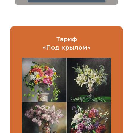
Тариф
«
Под крылом
»