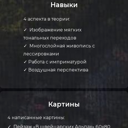
Навыки
4 аспекта в теории:
✓ Изображение мягких
тональных переходов
✓ Многослойная живопись с
лессировками
✓ Работа с имприматурой
✓ Воздушная перспектива
Картины
4 написанные картины:
✓ Пейзаж «В швейцарских Альпах» 60х80