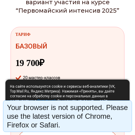
вариант участия на курсе
“Первомайский интенсив 2025”
ТАРИФ
БАЗОВЫЙ
19 700₽
20 мастер-классов
На сайте используются cookie и сервисы веб-аналитики (VK,
10 написанных картин
Top.Mail.Ru, Яндекс.Метрика). Нажимая «Принять», вы даёте
согласие на обработку cookie и персональных данных в
Доступ на 1 год
соответствии с
Политикой
. Вы можете отклонить — сайт
Your browser is not supported. Please
продолжит работу без аналитики.
Отклонить
Принять
use the latest version of Chrome,
Купить
Firefox or Safari.