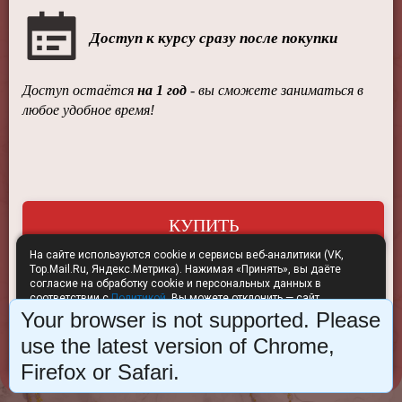
Доступ к курсу сразу после покупки
Доступ остаётся
на 1 год
-
вы сможете заниматься в
любое удобное время!
КУПИТЬ
На сайте используются cookie и сервисы веб-аналитики (VK,
Top.Mail.Ru, Яндекс.Метрика). Нажимая «Принять», вы даёте
согласие на обработку cookie и персональных данных в
соответствии с
Политикой
. Вы можете отклонить — сайт
продолжит работу без аналитики.
Your browser is not supported. Please
Отклонить
Принять
use the latest version of Chrome,
Firefox or Safari.