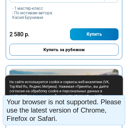
- 1 мастер-класс
-
По мотивам автора
:
Касия Бруниани
2 580 р.
Купить
Купить за рубежом
На сайте используются cookie и сервисы веб-аналитики (VK,
Top.Mail.Ru, Яндекс.Метрика). Нажимая «Принять», вы даёте
согласие на обработку cookie и персональных данных в
соответствии с
Политикой
. Вы можете отклонить — сайт
Your browser is not supported. Please
продолжит работу без аналитики.
Отклонить
Принять
use the latest version of Chrome,
Firefox or Safari.