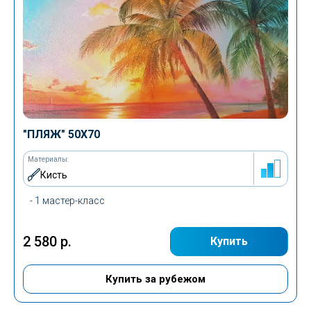
Все
Море
Люди
"ПЛЯЖ" 50Х70
Портрет
Материалы:
Натюрморт
Кисть
Пейзаж
- 1 мастер-класс
Цветы
2 580 р.
Купить
Город
Купить за рубежом
Авторские